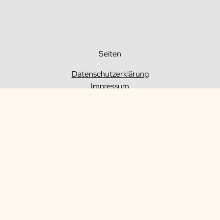
Seiten
Datenschutzerklärung
Impressum
© 2025 Büroservice Hörster – Eine Seite von
PromoConnect