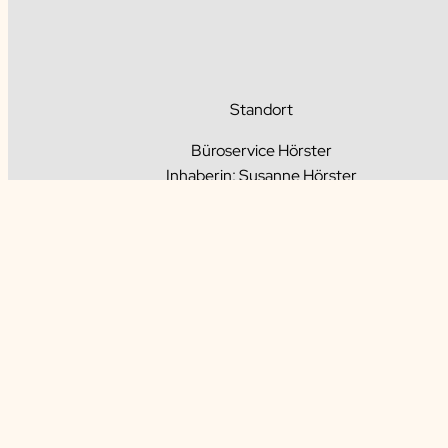
Standort
Büroservice Hörster
Inhaberin: Susanne Hörster
Schmiedestr. 12, 47652 Weeze